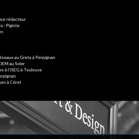
teur rédacteur
 : Pigiste
en
éseaux au Greta à Perpignan
IDEM au Soler
s à l’ISEG à Toulouse
erpignan
ues à Céret